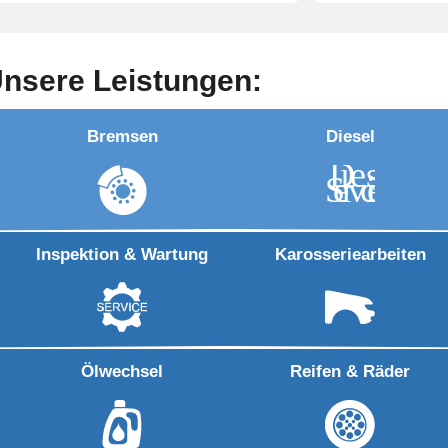
nsere Leistungen:
Bremsen
Diesel
D
iesel
S
e
r
vi
c
e
Inspektion & Wartung
Karosseriearbeiten
Ölwechsel
Reifen & Räder