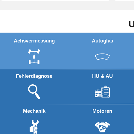
U
Achsvermessung
Autoglas
Fehlerdiagnose
HU & AU
Mechanik
Motoren