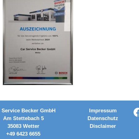
 Service Becker GmbH
Impressum
Am Stettebach 5
Datenschutz
35083 Wetter
Disclaimer
+49 6423 6655